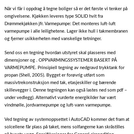
Når vi får i oppdrag å tegne boliger så er det første vi tenker på
omgivelsene. Kjøkken leveres type SOLID hvit fra
Drømmekjøkken jfr. Varmepumpe: Det monteres luft-luft
varmepumpe i alle leilighetene. Lager ikke hull i takmembranen
og fjerner usikkerheten med vanskelige tetninger.
Send oss en tegning hvordan utstyret skal plasseres med
dimensjoner og . OPPVARMINGSSYSTEMER BASERT PÅ
VARMEPUMPE. Prinsipiell tegning av nedgravd trykktank for
propan (Shell, 2005). Bygget er forøvrig utført som
massivtrekonstruksjon med tak, etasjeskiller og bærende
skillevegger i. Denne tegningen kan også lastes ned som pdf –
under vedlegg). Alternativt vurderte energikilder har vært
vindmølle, jordvarmepumpe og luft-vann varmepumpe.
Ved tegning av systemoppsettet i AutoCAD kommer det fram at
solcellene får plass på taket, mens solfangerne kan skråstilles