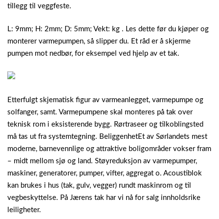
tillegg til veggfeste.
L: 9mm; H: 2mm; D: 5mm; Vekt: kg . Les dette før du kjøper og
monterer varmepumpen, så slipper du. Et råd er å skjerme
pumpen mot nedbør, for eksempel ved hjelp av et tak.
Etterfulgt skjematisk figur av varmeanlegget, varmepumpe og
solfanger, samt. Varmepumpene skal monteres på tak over
teknisk rom i eksisterende bygg. Rørtraseer og tilkoblingsted
må tas ut fra systemtegning. BeliggenhetEt av Sørlandets mest
moderne, barnevennlige og attraktive boligområder vokser fram
– midt mellom sjø og land. Støyreduksjon av varmepumper,
maskiner, generatorer, pumper, vifter, aggregat o. Acoustiblok
kan brukes i hus (tak, gulv, vegger) rundt maskinrom og til
vegbeskyttelse. På Jærens tak har vi nå for salg innholdsrike
leiligheter.