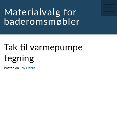
Skip
to
Materialvalg for
content
baderomsmøbler
Tak til varmepumpe
tegning
Posted on
by
Danila