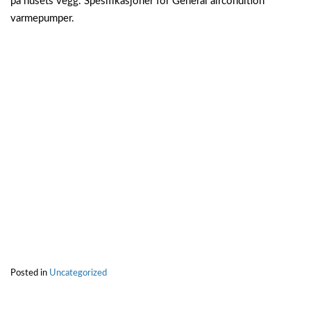
på husets vegg. Spesifikasjoner for General aircondition
varmepumper.
Posted in
Uncategorized