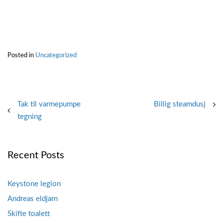
Posted in
Uncategorized
Post
Tak til varmepumpe
Billig steamdusj
tegning
navigation
Recent Posts
Keystone legion
Andreas eldjarn
Skifte toalett