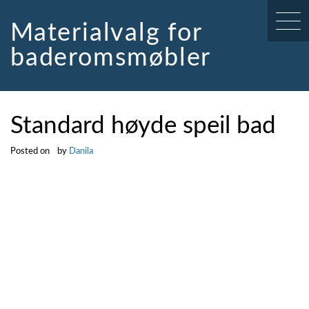
Skip
to
Materialvalg for
content
baderomsmøbler
Standard høyde speil bad
Posted on
by
Danila