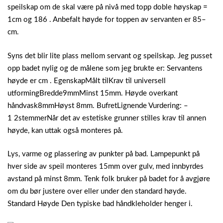
speilskap om de skal være på nivå med topp doble høyskap =
1cm og 186 . Anbefalt høyde for toppen av servanten er 85–
cm.
Syns det blir lite plass mellom servant og speilskap. Jeg pusset
opp badet nylig og de målene som jeg brukte er: Servantens
høyde er cm . EgenskapMålt tilKrav til universell
utformingBredde9mmMinst 15mm. Høyde overkant
håndvask8mmHøyst 8mm. BufretLignende Vurdering: –
‎1 2stemmerNår det av estetiske grunner stilles krav til annen
høyde, kan uttak også monteres på.
Lys, varme og plassering av punkter på bad. Lampepunkt på
hver side av speil monteres 15mm over gulv, med innbyrdes
avstand på minst 8mm. Tenk folk bruker på badet for å avgjøre
om du bør justere over eller under den standard høyde.
Standard Høyde Den typiske bad håndkleholder henger i.