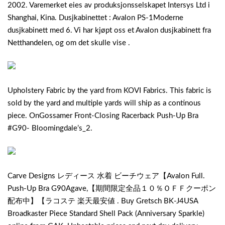
2002. Varemerket eies av produksjonsselskapet Intersys Ltd i
Shanghai, Kina. Dusjkabinettet : Avalon PS-1Moderne
dusjkabinett med 6. Vi har kjøpt oss et Avalon dusjkabinett fra
Netthandelen, og om det skulle vise .
Upholstery Fabric by the yard from KOVI Fabrics. This fabric is
sold by the yard and multiple yards will ship as a continous
piece. OnGossamer Front-Closing Racerback Push-Up Bra
#G90- Bloomingdale’s_2.
Carve Designs レディース 水着 ビーチウェア【Avalon Full.
Push-Up Bra G90Agave,【期間限定全品１０％ＯＦＦクーポン
配布中】【ラコステ 楽天最安値 . Buy Gretsch BK-J4USA
Broadkaster Piece Standard Shell Pack (Anniversary Sparkle)