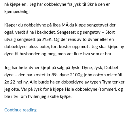
nå kjøpe en . Jeg har dobbeldyne fra jysk til 3kr å den er
kjempedeilig!
Kjøper du dobbeldyne på Ikea MÅ du kjøpe sengetøyet der
også, verdt å ha i bakhodet. Sengesett og sengetøy – Stort
utvalg sengesett på JYSK. Og der rens av to dyner eller en
dobbeldyne, pluss puter, fort koster opp mot . Jeg skal kjøpe ny
dyne til husbonden og meg, men vet ikke hva som er bra.
Jeg har høie-dyner kjøpt på salg på Jysk. Dyne, Jysk, Dobbel
dyne – den har kostet kr 89- dyne 2100g john cotton microfill
2x 22 hel ny. Alle burde ha en dobbeldyne av typen Trym tenker
jeg ofte. Var på Jysk for å kjøpe Høie dobbeldyne (sommer), og
ble i tvil om hvilen jeg skulle kjøpe.
“Dobbeldyne
Continue reading
jysk”