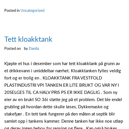
ohlson”
Posted in
Uncategorized
Tett kloakktank
Posted on
by
Danila
Kjøpte et hus i desember som har tett kloakktank på grunn av
et drikkevann i umiddelbar nærhet. Kloakktanken fylles veldig
fort og er trolig en . KLOAKKTANK FRA VESTFOLD
PLASTINDUSTRI VPI TANKEN ER LITE BRUKT OG VAR NY I
20SELGES TIL CA HALV PRIS PS ER IKKE DAGLIG . Som ny
eier av en brukt SO 36i støtte jeg på et problem. Det ble endel
grubling på hvordan dette skulle løses, Dykkemaske og
stakefjær . En tett tank fungerer på den måten at septik blir
samlet opp i tankens kammer. Denne tanken har ikke noe utløp
og derav ingen behov for rensing og flere . Kan også brukes