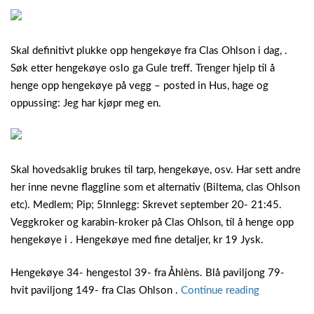
Skal definitivt plukke opp hengekøye fra Clas Ohlson i dag, .
Søk etter hengekøye oslo ga Gule treff. Trenger hjelp til å
henge opp hengekøye på vegg – posted in Hus, hage og
oppussing: Jeg har kjøpr meg en.
Skal hovedsaklig brukes til tarp, hengekøye, osv. Har sett andre
her inne nevne flaggline som et alternativ (Biltema, clas Ohlson
etc). Medlem; Pip; 5Innlegg: Skrevet september 20- 21:45.
Veggkroker og karabin-kroker på Clas Ohlson, til å henge opp
hengekøye i . Hengekøye med fine detaljer, kr 19 Jysk.
Hengekøye 34- hengestol 39- fra Åhlèns. Blå paviljong 79-
“Hengekøy
hvit paviljong 149- fra Clas Ohlson .
Continue reading
clas