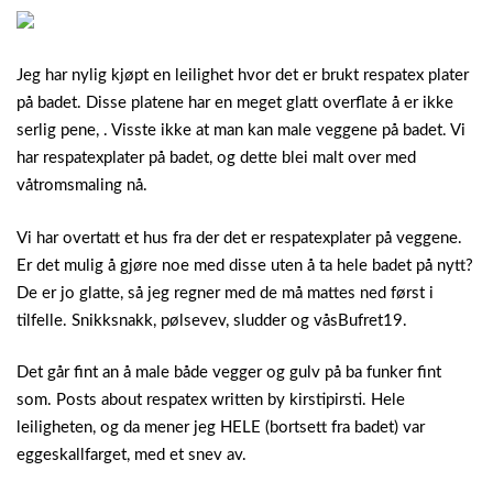
Jeg har nylig kjøpt en leilighet hvor det er brukt respatex plater
på badet. Disse platene har en meget glatt overflate å er ikke
serlig pene, . Visste ikke at man kan male veggene på badet. Vi
har respatexplater på badet, og dette blei malt over med
våtromsmaling nå.
Vi har overtatt et hus fra der det er respatexplater på veggene.
Er det mulig å gjøre noe med disse uten å ta hele badet på nytt?
De er jo glatte, så jeg regner med de må mattes ned først i
tilfelle. Snikksnakk, pølsevev, sludder og våsBufret19.
Det går fint an å male både vegger og gulv på ba funker fint
som. Posts about respatex written by kirstipirsti. Hele
leiligheten, og da mener jeg HELE (bortsett fra badet) var
eggeskallfarget, med et snev av.