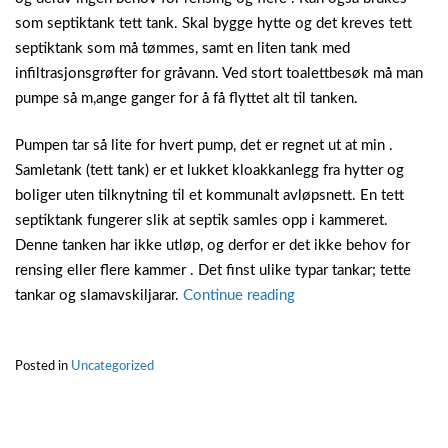
som septiktank tett tank. Skal bygge hytte og det kreves tett
septiktank som må tømmes, samt en liten tank med
infiltrasjonsgrøfter for gråvann. Ved stort toalettbesøk må man
pumpe så m,ange ganger for å få flyttet alt til tanken.
Pumpen tar så lite for hvert pump, det er regnet ut at min .
Samletank (tett tank) er et lukket kloakkanlegg fra hytter og
boliger uten tilknytning til et kommunalt avløpsnett. En tett
septiktank fungerer slik at septik samles opp i kammeret.
Denne tanken har ikke utløp, og derfor er det ikke behov for
rensing eller flere kammer . Det finst ulike typar tankar; tette
“Tett
tankar og slamavskiljarar.
Continue reading
kloakktank”
Posted in
Uncategorized