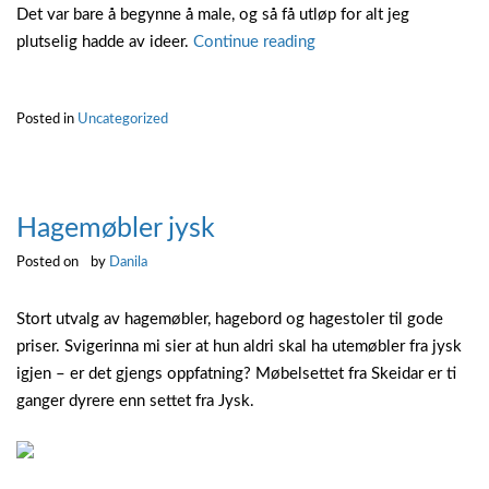
Det var bare å begynne å male, og så få utløp for alt jeg
“Male
plutselig hadde av ideer.
Continue reading
respatex
bad”
Posted in
Uncategorized
Hagemøbler jysk
Posted on
by
Danila
Stort utvalg av hagemøbler, hagebord og hagestoler til gode
priser. Svigerinna mi sier at hun aldri skal ha utemøbler fra jysk
igjen – er det gjengs oppfatning? Møbelsettet fra Skeidar er ti
ganger dyrere enn settet fra Jysk.