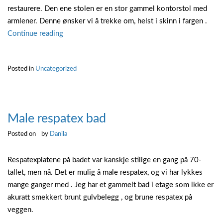
restaurere. Den ene stolen er en stor gammel kontorstol med
armlener. Denne ønsker vi å trekke om, helst i skinn i fargen .
“Restaurere
Continue reading
gamle
stoler”
Posted in
Uncategorized
Male respatex bad
Posted on
by
Danila
Respatexplatene på badet var kanskje stilige en gang på 70-
tallet, men nå. Det er mulig å male respatex, og vi har lykkes
mange ganger med . Jeg har et gammelt bad i etage som ikke er
akuratt smekkert brunt gulvbelegg , og brune respatex på
veggen.