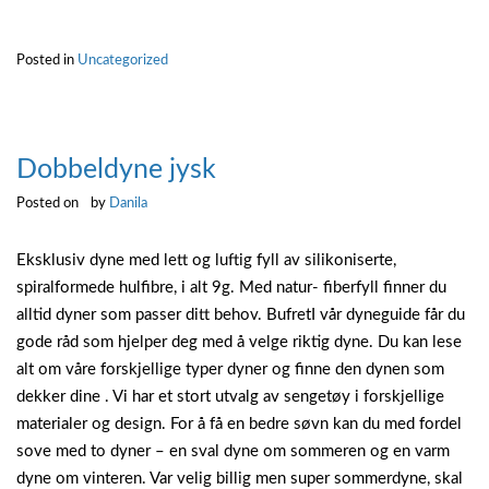
svartsopp
med
Posted in
Uncategorized
klorin”
Dobbeldyne jysk
Posted on
by
Danila
Eksklusiv dyne med lett og luftig fyll av silikoniserte,
spiralformede hulfibre, i alt 9g. Med natur- fiberfyll finner du
alltid dyner som passer ditt behov. BufretI vår dyneguide får du
gode råd som hjelper deg med å velge riktig dyne. Du kan lese
alt om våre forskjellige typer dyner og finne den dynen som
dekker dine . Vi har et stort utvalg av sengetøy i forskjellige
materialer og design. For å få en bedre søvn kan du med fordel
sove med to dyner – en sval dyne om sommeren og en varm
dyne om vinteren. Var velig billig men super sommerdyne, skal