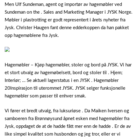
Men Ulf Sundeman, agent og importør av hagemøbler ved
Sundeman on the . Sales and Marketing Manager i JYSK Norge.
Møbler i plastrotting er godt representert i årets nyheter fra
Jysk. Christer Haugen fant denne edderkoppen da han pakket
opp hagemøblene fra Jysk.
Hagemøbler – Kjøp hagemøbler, stoler og bord på JYSK. Vi har
et stort utvalg av hagemøbelsett, bord og stoler til . Hjem;
Interiør; … Se aktuell lagerstatus i en JYSK . Hagemøbler
20Inspirasjon til uterommet JYSK. JYSK selger funksjonelle
hagemøbler som passer til enhver smak.
Vi fører et bredt utvalg, fra luksuriøse . Da Maiken Iversen og
samboeren fra Brønnøysund åpnet esken med hagemøbler fra
Jysk, oppdaget de at de hadde fått mer enn de hadde . Er de av
like simpel kvalitet som husbonden og jeg tror, eller er vi