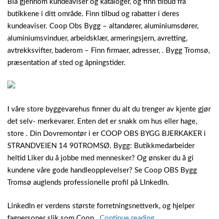
Bla gjennom kundeaviser og kataloger, og finn tilbud fra
butikkene i ditt område. Finn tilbud og rabatter i deres
kundeaviser. Coop Obs Bygg – altandører, aluminiumsdører,
aluminiumsvinduer, arbeidsklær, armeringsjern, avretting,
avtrekksvifter, baderom – Finn firmaer, adresser, . Bygg Tromsø,
præsentation af sted og åpningstider.
I våre store byggevarehus finner du alt du trenger av kjente gjør
det selv- merkevarer. Enten det er snakk om hus eller hage,
store . Din Dovremontør i er COOP OBS BYGG BJERKAKER i
STRANDVEIEN 14 90TROMSØ. Bygg: Butikkmedarbeider
heltid Liker du å jobbe med mennesker? Og ønsker du å gi
kundene våre gode handleopplevelser? Se Coop OBS Bygg
Tromsø auglends professionelle profil på LInkedIn.
LinkedIn er verdens største forretningsnettverk, og hjelper
“Obs
fagpersoner slik som Coop .
Continue reading