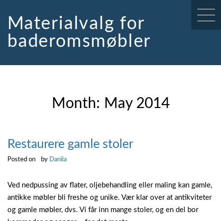
Skip
to
Materialvalg for
content
baderomsmøbler
Month:
May 2014
Restaurere gamle stoler
Posted on
by
Danila
Ved nedpussing av flater, oljebehandling eller maling kan gamle,
antikke møbler bli freshe og unike. Vær klar over at antikviteter
og gamle møbler, dvs. Vi får inn mange stoler, og en del bor