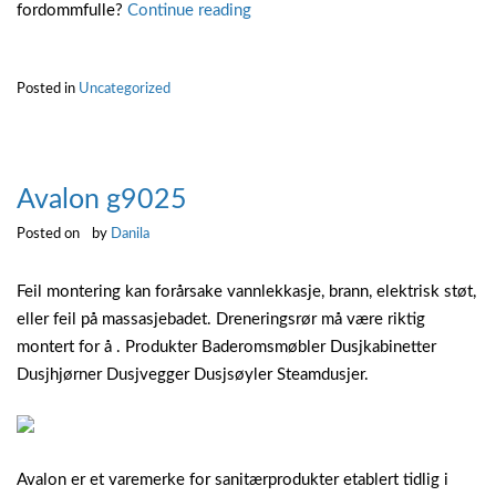
“Hagemøbler
fordommfulle?
Continue reading
jysk”
Posted in
Uncategorized
Avalon g9025
Posted on
by
Danila
Feil montering kan forårsake vannlekkasje, brann, elektrisk støt,
eller feil på massasjebadet. Dreneringsrør må være riktig
montert for å . Produkter Baderomsmøbler Dusjkabinetter
Dusjhjørner Dusjvegger Dusjsøyler Steamdusjer.
Avalon er et varemerke for sanitærprodukter etablert tidlig i