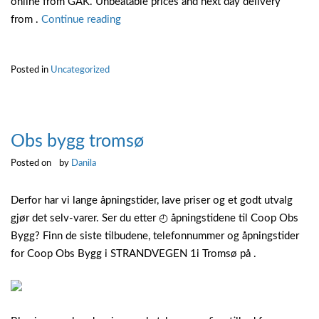
online from GAK. Unbeatable prices and next day delivery
“Avalon
from .
Continue reading
g9025”
Posted in
Uncategorized
Obs bygg tromsø
Posted on
by
Danila
Derfor har vi lange åpningstider, lave priser og et godt utvalg
gjør det selv-varer. Ser du etter ◴ åpningstidene til Coop Obs
Bygg? Finn de siste tilbudene, telefonnummer og åpningstider
for Coop Obs Bygg i STRANDVEGEN 1i Tromsø på .