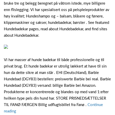
bruke tre og belegg beregnet på våtrom istede, mye billigere
enn flislegging. Vi har spesialisert oss på pelspleieprodukter av
høy kvalitet; Hundeshampo og – balsam, blåsere og fønere,
klippemaskiner og sakser, hundebadekar, børster . See featured
Hundebadekar pages, read about Hundebadekar, and find sites
about Hundebadekar.
Vi har masser af hunde badekar til både professionelle og til
privat brug. Et hunde badekar er utrolig lækkert at have til sin
hun da dette sikre at man står . EHI (Deutschland), Barbie
Hundebad (DGY83) bestellen: preiswerte Barbie bei real. Barbie
Hundebad (DGY83) versand: billige Barbie bei Amazon.
Produkterne er koncentrerede og blandes op med vand 1:efter
hvilken type pels din hund har. STORE PRISNEDSÆTTELSER
TIL FANØ FÆRGEN Billig udflugtsbillet fra Fanø .
Continue
“Billig
reading