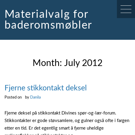
Skip
to
Materialvalg for
content
baderomsmøbler
Month:
July 2012
Fjerne stikkontakt deksel
Posted on
by
Danila
Fjerne deksel på stikkontakt Divines spør-og-lær-forum.
Stikkontakter er gode støvsamlere, og gulner også ofte i fargen
etter en tid. Er det egentlig smart å fjerne uheldige