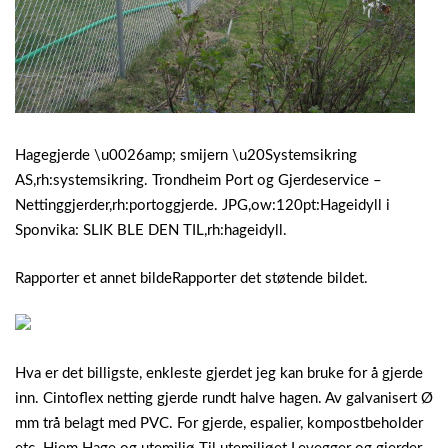
Hagegjerde \u0026amp; smijern \u20Systemsikring
AS,rh:systemsikring. Trondheim Port og Gjerdeservice –
Nettinggjerder,rh:portoggjerde. JPG,ow:120pt:Hageidyll i
Sponvika: SLIK BLE DEN TIL,rh:hageidyll.
Rapporter et annet bildeRapporter det støtende bildet.
Hva er det billigste, enkleste gjerdet jeg kan bruke for å gjerde
inn. Cintoflex netting gjerde rundt halve hagen. Av galvanisert Ø
mm trå belagt med PVC. For gjerde, espalier, kompostbeholder