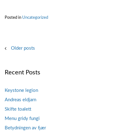
og
dysvik
Posted in
Uncategorized
mysen”
Posts
Older posts
navigation
Recent Posts
Keystone legion
Andreas eldjarn
Skifte toalett
Menu gridy fungi
Betydningen av fjær