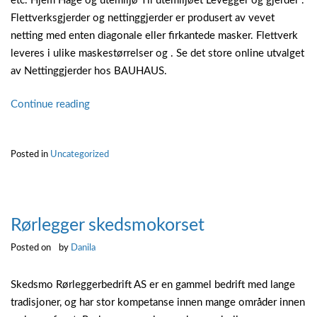
etc. Hjem Hage og utemiljø Til utemiljøet Levegger og gjerder .
Flettverksgjerder og nettinggjerder er produsert av vevet
netting med enten diagonale eller firkantede masker. Flettverk
leveres i ulike maskestørrelser og . Se det store online utvalget
av Nettinggjerder hos BAUHAUS.
“Nettinggjerde
Continue reading
hage”
Posted in
Uncategorized
Rørlegger skedsmokorset
Posted on
by
Danila
Skedsmo Rørleggerbedrift AS er en gammel bedrift med lange
tradisjoner, og har stor kompetanse innen mange områder innen