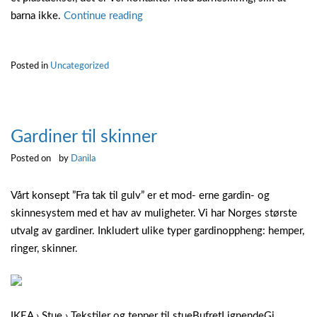
“Fjerne
barna ikke.
Continue reading
stikkontakt
deksel”
Posted in
Uncategorized
Gardiner til skinner
Posted on
by
Danila
Vårt konsept ”Fra tak til gulv” er et mod- erne gardin- og
skinnesystem med et hav av muligheter. Vi har Norges største
utvalg av gardiner. Inkludert ulike typer gardinoppheng: hemper,
ringer, skinner.
IKEA › Stue › Tekstiler og tepper til stueBufretLignendeGi