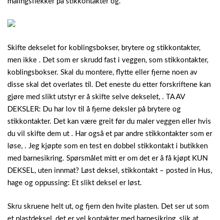
malingsflekker på stikkontakter og.
Skifte dekselet for koblingsbokser, brytere og stikkontakter,
men ikke . Det som er skrudd fast i veggen, som stikkontakter,
koblingsbokser. Skal du montere, flytte eller fjerne noen av
disse skal det overlates til. Det eneste du etter forskriftene kan
gjøre med slikt utstyr er å skifte selve dekselet, . TA AV
DEKSLER: Du har lov til å fjerne deksler på brytere og
stikkontakter. Det kan være greit før du maler veggen eller hvis
du vil skifte dem ut . Har også et par andre stikkontakter som er
løse, . Jeg kjøpte som en test en dobbel stikkontakt i butikken
med barnesikring. Spørsmålet mitt er om det er å få kjøpt KUN
DEKSEL, uten innmat? Løst deksel, stikkontakt – posted in Hus,
hage og oppussing: Et slikt deksel er løst.
Skru skruene helt ut, og fjern den hvite plasten. Det ser ut som
et plastdeksel, det er vel kontakter med barnesikring, slik at