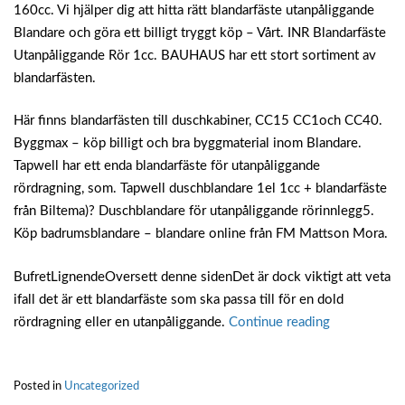
160cc. Vi hjälper dig att hitta rätt blandarfäste utanpåliggande
Blandare och göra ett billigt tryggt köp – Vårt. INR Blandarfäste
Utanpåliggande Rör 1cc. BAUHAUS har ett stort sortiment av
blandarfästen.
Här finns blandarfästen till duschkabiner, CC15 CC1och CC40.
Byggmax – köp billigt och bra byggmaterial inom Blandare.
Tapwell har ett enda blandarfäste för utanpåliggande
rördragning, som. Tapwell duschblandare 1el 1cc + blandarfäste
från Biltema)? Duschblandare för utanpåliggande rörinnlegg5.
Köp badrumsblandare – blandare online från FM Mattson Mora.
BufretLignendeOversett denne sidenDet är dock viktigt att veta
ifall det är ett blandarfäste som ska passa till för en dold
“Duschbland
rördragning eller en utanpåliggande.
Continue reading
utanpåliggan
rör”
Posted in
Uncategorized