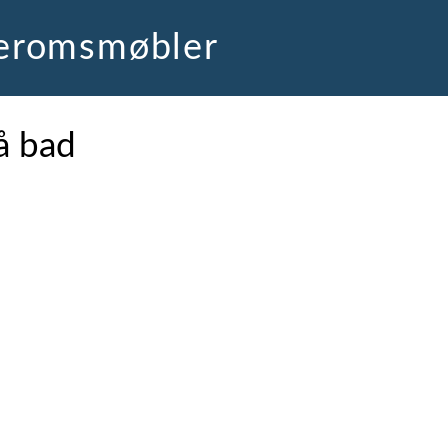
deromsmøbler
å bad