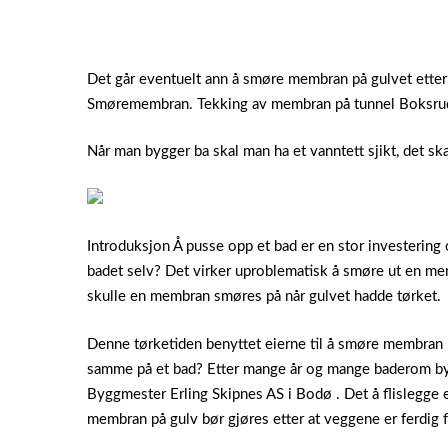
Det går eventuelt ann å smøre membran på gulvet etter
Smøremembran. Tekking av membran på tunnel Boksru
Når man bygger ba skal man ha et vanntett sjikt, det s
Introduksjon Å pusse opp et bad er en stor investering 
badet selv? Det virker uproblematisk å smøre ut en mem
skulle en membran smøres på når gulvet hadde tørket.
Denne tørketiden benyttet eierne til å smøre membran 
samme på et bad? Etter mange år og mange baderom byg
Byggmester Erling Skipnes AS i Bodø . Det å flislegge
membran på gulv bør gjøres etter at veggene er ferdig fl