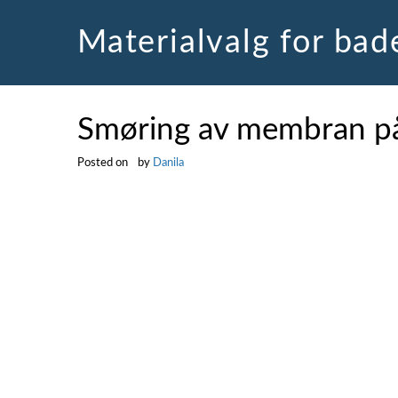
Skip
to
Materialvalg for ba
content
Smøring av membran p
Posted on
by
Danila