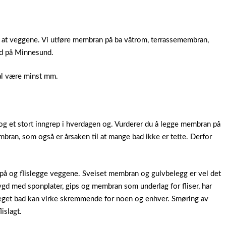
 at veggene. Vi utføre membran på ba våtrom, terrassemembran,
d på Minnesund.
kal være minst mm.
og et stort inngrep i hverdagen og.
Vurderer du å legge membran på
bran, som også er årsaken til at mange bad ikke er tette. Derfor
på og flislegge veggene. Sveiset membran og gulvbelegg er vel det
d med sponplater, gips og membran som underlag for fliser, har
 eget bad kan virke skremmende for noen og enhver. Smøring av
islagt.