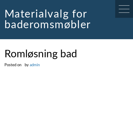
Skip
to
Materialvalg for
content
baderomsmøbler
Romløsning bad
Posted on
by
admin