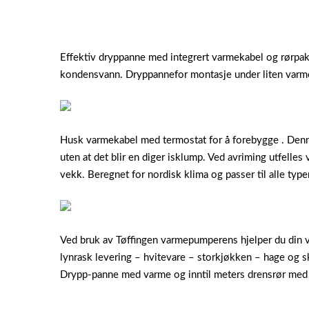
Effektiv dryppanne med integrert varmekabel og rørpakk
kondensvann. Dryppannefor montasje under liten varme
Husk varmekabel med termostat for å forebygge . Denne
uten at det blir en diger isklump. Ved avriming utfell
vekk. Beregnet for nordisk klima og passer til alle ty
Ved bruk av Tøffingen varmepumperens hjelper du din v
lynrask levering – hvitevare – storkjøkken – hage og
Drypp-panne med varme og inntil meters drensrør med