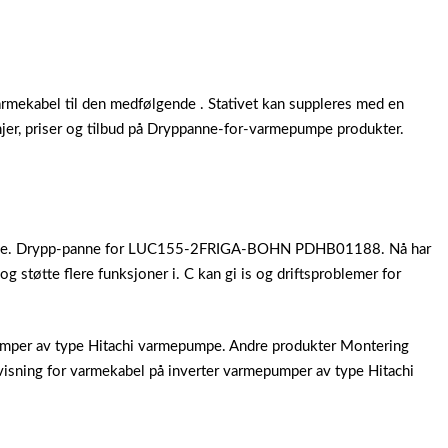
ekabel til den medfølgende . Stativet kan suppleres med en
jer, priser og tilbud på Dryppanne-for-varmepumpe produkter.
je. Drypp-panne for LUC155-2FRIGA-BOHN PDHB01188. Nå har
g støtte flere funksjoner i. C kan gi is og driftsproblemer for
umper av type Hitachi varmepumpe. Andre produkter Montering
visning for varmekabel på inverter varmepumper av type Hitachi