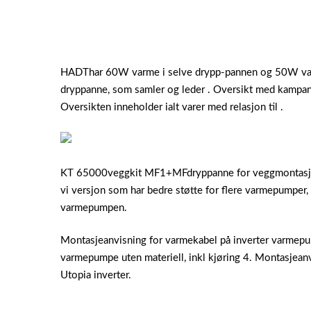
HADThar 60W varme i selve drypp-pannen og 50W varm
dryppanne, som samler og leder . Oversikt med kampan
Oversikten inneholder ialt varer med relasjon til .
KT 65000veggkit MF1+MFdryppanne for veggmontas
vi versjon som har bedre støtte for flere varmepumper, o
varmepumpen.
Montasjeanvisning for varmekabel på inverter varmep
varmepumpe uten materiell, inkl kjøring 4. Montasjean
Utopia inverter.