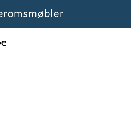
deromsmøbler
pe