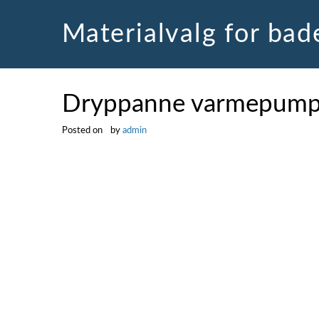
Skip
to
Materialvalg for ba
content
Dryppanne varmepum
Posted on
by
admin