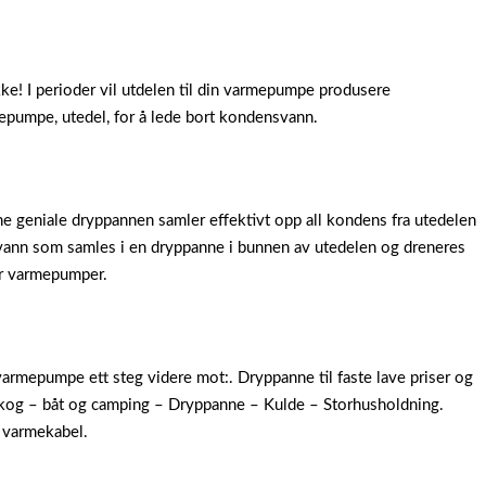
e! I perioder vil utdelen til din varmepumpe produsere
pumpe, utedel, for å lede bort kondensvann.
 geniale dryppannen samler effektivt opp all kondens fra utedelen
es vann som samles i en dryppanne i bunnen av utedelen og dreneres
per varmepumper.
armepumpe ett steg videre mot:. Dryppanne til faste lave priser og
 skog – båt og camping – Dryppanne – Kulde – Storhusholdning.
 varmekabel.