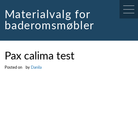
Skip
to
Materialvalg for
content
baderomsmøbler
Pax calima test
Posted on
by
Danila