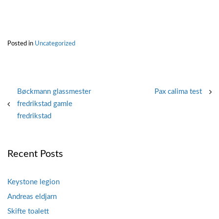
Posted in
Uncategorized
Post
Bøckmann glassmester
Pax calima test
fredrikstad gamle
navigation
fredrikstad
Recent Posts
Keystone legion
Andreas eldjarn
Skifte toalett