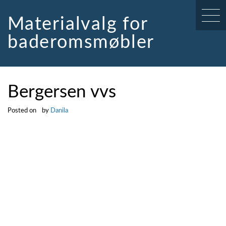
Skip
to
Materialvalg for
content
baderomsmøbler
Bergersen vvs
Posted on
by
Danila