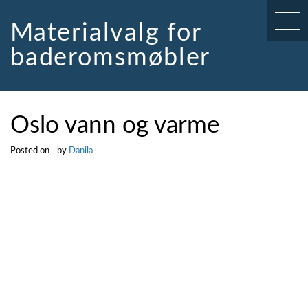
Skip
to
Materialvalg for
content
baderomsmøbler
Oslo vann og varme
Posted on
by
Danila