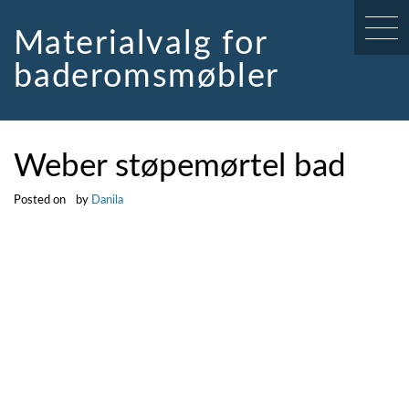
Skip
to
Materialvalg for
content
baderomsmøbler
Weber støpemørtel bad
Posted on
by
Danila