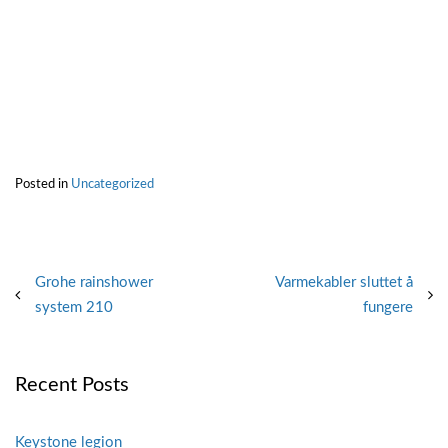
Posted in
Uncategorized
Post
Grohe rainshower
Varmekabler sluttet å
system 210
fungere
navigation
Recent Posts
Keystone legion