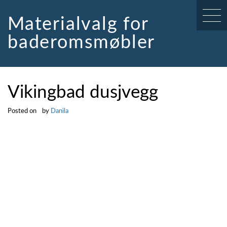
Skip
to
Materialvalg for
content
baderomsmøbler
Vikingbad dusjvegg
Posted on
by
Danila