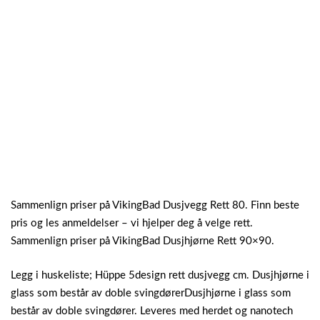
Sammenlign priser på VikingBad Dusjvegg Rett 80. Finn beste
pris og les anmeldelser – vi hjelper deg å velge rett.
Sammenlign priser på VikingBad Dusjhjørne Rett 90×90.
Legg i huskeliste; Hüppe 5design rett dusjvegg cm. Dusjhjørne i
glass som består av doble svingdørerDusjhjørne i glass som
består av doble svingdører. Leveres med herdet og nanotech