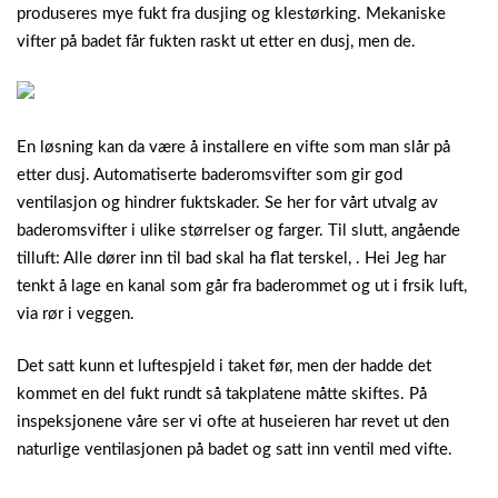
produseres mye fukt fra dusjing og klestørking. Mekaniske
vifter på badet får fukten raskt ut etter en dusj, men de.
En løsning kan da være å installere en vifte som man slår på
etter dusj. Automatiserte baderomsvifter som gir god
ventilasjon og hindrer fuktskader. Se her for vårt utvalg av
baderomsvifter i ulike størrelser og farger. Til slutt, angående
tilluft: Alle dører inn til bad skal ha flat terskel, . Hei Jeg har
tenkt å lage en kanal som går fra baderommet og ut i frsik luft,
via rør i veggen.
Det satt kunn et luftespjeld i taket før, men der hadde det
kommet en del fukt rundt så takplatene måtte skiftes. På
inspeksjonene våre ser vi ofte at huseieren har revet ut den
naturlige ventilasjonen på badet og satt inn ventil med vifte.