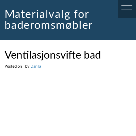
Skip
to
Materialvalg for
content
baderomsmøbler
Ventilasjonsvifte bad
Posted on
by
Danila