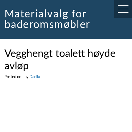
Skip
to
Materialvalg for
content
baderomsmøbler
Vegghengt toalett høyde
avløp
Posted on
by
Danila