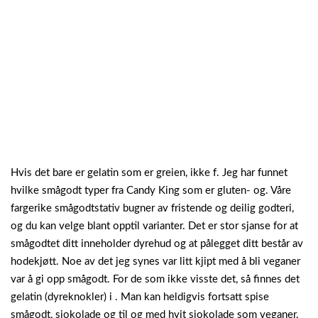
Hvis det bare er gelatin som er greien, ikke f. Jeg har funnet
hvilke smågodt typer fra Candy King som er gluten- og. Våre
fargerike smågodtstativ bugner av fristende og deilig godteri,
og du kan velge blant opptil varianter. Det er stor sjanse for at
smågodtet ditt inneholder dyrehud og at pålegget ditt består av
hodekjøtt. Noe av det jeg synes var litt kjipt med å bli veganer
var å gi opp smågodt. For de som ikke visste det, så finnes det
gelatin (dyreknokler) i . Man kan heldigvis fortsatt spise
smågodt, sjokolade og til og med hvit sjokolade som veganer.