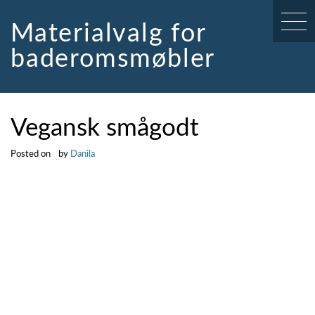
Skip
to
Materialvalg for
content
baderomsmøbler
Vegansk smågodt
Posted on
by
Danila