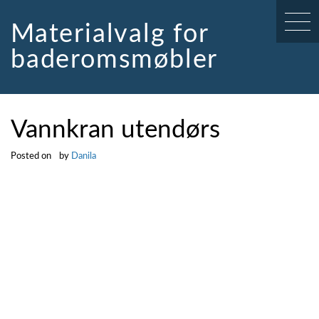
Skip
to
Materialvalg for
content
baderomsmøbler
Vannkran utendørs
Posted on
by
Danila