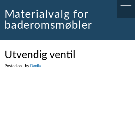
Skip
to
Materialvalg for
content
baderomsmøbler
Utvendig ventil
Posted on
by
Danila