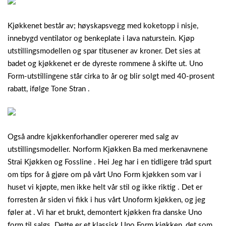
Kjøkkenet består av; høyskapsvegg med koketopp i nisje,
innebygd ventilator og benkeplate i lava naturstein. Kjøp
utstillingsmodellen og spar titusener av kroner. Det sies at
badet og kjøkkenet er de dyreste rommene å skifte ut. Uno
Form-utstillingene står cirka to år og blir solgt med 40-prosent
rabatt, ifølge Tone Stran .
Også andre kjøkkenforhandler opererer med salg av
utstillingsmodeller. Norform Kjøkken Ba med merkenavnene
Strai Kjøkken og Fossline . Hei Jeg har i en tidligere tråd spurt
om tips for å gjøre om på vårt Uno Form kjøkken som var i
huset vi kjøpte, men ikke helt vår stil og ikke riktig . Det er
forresten år siden vi fikk i hus vårt Unoform kjøkken, og jeg
føler at . Vi har et brukt, demontert kjøkken fra danske Uno
form til salgs.
Dette er et klassisk Uno Form kjøkken, det som