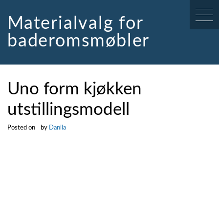
Skip
to
Materialvalg for
content
baderomsmøbler
Uno form kjøkken
utstillingsmodell
Posted on
by
Danila