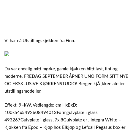
Vi har nå Utstillingskjøkken fra Finn.
Da var endelig mitt mørke, gamle kjøkken blitt lyst, fint og
moderne. FREDAG SEPTEMBER ÅPNER UNO FORM SITT NYE
OG EKSKLUSIVE KJØKKENSTUDIO! Bergen kjÃ¸kken atelier –
utstillingsmodeller.
Effekt: 9–kW, Vedlengde: cm HxBxD:
100x54x5492608494013Formgulvplate i glass
493267Gulvplate i glass, 7x 8Gulvplate er . Integra White –
Kjøkken fra Epoq – Kjøp hos Elkjøp og Lefdal! Pegasus box er