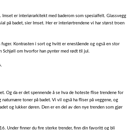
ad. Imset er interiørarkitekt med baderom som spesialfelt. Glassvegg
 på badet, sier Imset. Her er interiørtrendene vi har størst troen
uger. Kontrasten i sort og hvitt er enestående og også en stor
 Schjøll om hvorfor han pynter med rødt til jul.
6.
t. Og da er det spennende å se hva de hoteste flise trendene for
og naturnære toner på badet. Vi vil også ha fliser på veggene, og
 badet og lukker døren. Den er en del av den nye trenden som gjør
nder finner du fire sterke trender, finn din favoritt og bli