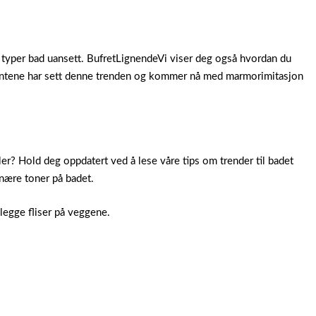
e typer bad uansett. BufretLignendeVi viser deg også hvordan du
usentene har sett denne trenden og kommer nå med marmorimitasjon
ler? Hold deg oppdatert ved å lese våre tips om trender til badet
rnære toner på badet.
 legge fliser på veggene.