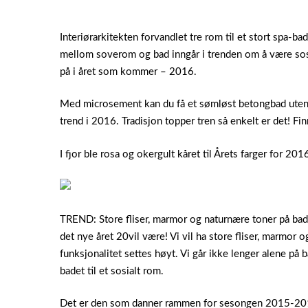
Interiørarkitekten forvandlet tre rom til et stort spa-b
mellom soverom og bad inngår i trenden om å være sosial
på i året som kommer – 2016.
Med microsement kan du få et sømløst betongbad uten f
trend i 2016. Tradisjon topper tren så enkelt er det!
Finn
I fjor ble rosa og okergult kåret til Årets farger for 201
TREND: Store fliser, marmor og naturnære toner på bade
det nye året 20vil være! Vi vil ha store fliser, marmor 
funksjonalitet settes høyt. Vi går ikke lenger alene på
badet til et sosialt rom.
Det er den som danner rammen for sesongen 2015-2016. U