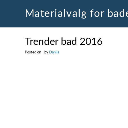
Skip
to
Materialvalg for ba
content
Trender bad 2016
Posted on
by
Danila