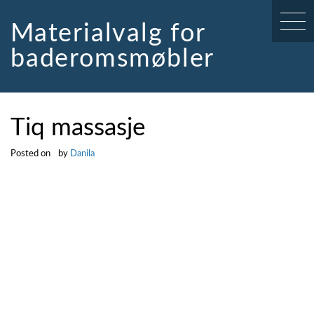
Skip
to
Materialvalg for
content
baderomsmøbler
Tiq massasje
Posted on
by
Danila