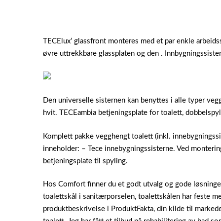
TECElux’ glassfront monteres med et par enkle arbeidsst
øvre uttrekkbare glassplaten og den . Innbygningssiste
Den universelle sisternen kan benyttes i alle typer veg
hvit. TECEambia betjeningsplate for toalett, dobbelspy
Komplett pakke vegghengt toalett (inkl. innebygningssis
inneholder: – Tece innebygningssisterne. Ved monterin
betjeningsplate til spyling.
Hos Comfort finner du et godt utvalg og gode løsning
toalettskål i sanitærporselen, toalettskålen har feste 
produktbeskrivelse i ProduktFakta, din kilde til marked