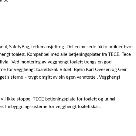
m bl.
l, SafetyBag, tettemansjett og. Del en av serie på to artikler hvor
hengt toalett. Kompatibel med alle betjeningsplater fra TECE. Tece
livia . Ved montering av vegghengt toalett trengs en god
ne for vegghengt toalettskål. Bildet: Bjørn Karl Ovesen og Geir
get sisterne – trygt omgitt av sin egen vanntette . Vegghengt
il ikke stoppe. TECE betjeningsplate for toalett og urinal
e. Innbyggningssisterne for vegghengt toalettskål,.