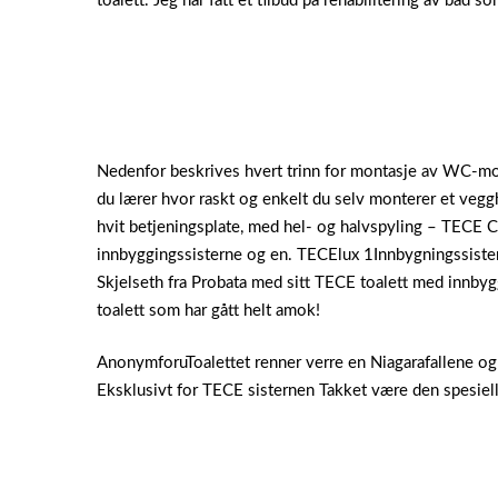
toalett.
Jeg har fått et tilbud på rehabilitering av bad so
Nedenfor beskrives hvert trinn for montasje av WC-modu
du lærer hvor raskt og enkelt du selv monterer et vegg
hvit betjeningsplate, med hel- og halvspyling – TECE C
innbyggingssisterne og en. TECElux 1Innbygningssister
Skjelseth fra Probata med sitt TECE toalett med innbyg
toalett som har gått helt amok!
AnonymforuToalettet renner verre en Niagarafallene og v
Eksklusivt for TECE sisternen Takket være den spesiell