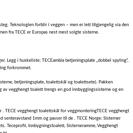
eg. Teknologien forblir i veggen – men er lett tilgjengelig via den
rnen fra TECE er Europas nest mest solgte sisterne.
ger. Legg i huskeliste; TECEambia betjeningsplate „dobbel spyling“,
ling forkrommet.
terne, betjeningsplate, toalettskål og toalettsete). Pakken
g av vegghengt toalett trengs en god innbyggingssisterne og en
er . TECE vegghengt toalettskål for veggmonteringTECE vegghengt
med senteravstand 1mm og passer til de . TECE Norge: Sisterner
ets. Teceprofil, Innbygningstoalett, Sisterneramme, Vegghengt