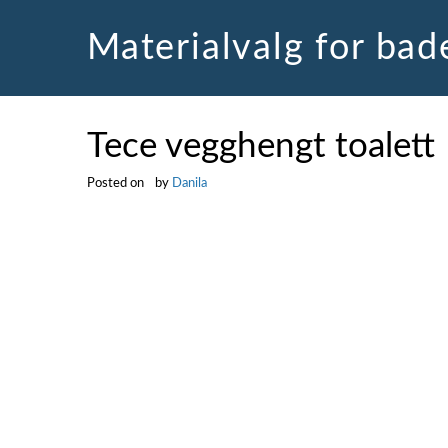
Skip
to
Materialvalg for ba
content
Tece vegghengt toalett
Posted on
by
Danila