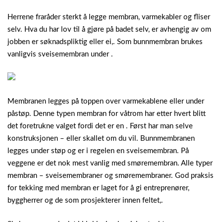
Herrene fraråder sterkt å legge membran, varmekabler og fliser
selv. Hva du har lov til å gjøre på badet selv, er avhengig av om
jobben er søknadspliktig eller ei,.
Som bunnmembran brukes
vanligvis sveisemembran under .
Membranen legges på toppen over varmekablene eller under
påstøp. Denne typen membran for våtrom har etter hvert blitt
det foretrukne valget fordi det er en . Først har man selve
konstruksjonen – eller skallet om du vil. Bunnmembranen
legges under støp og er i regelen en sveisemembran. På
veggene er det nok mest vanlig med smøremembran. Alle typer
membran – sveisemembraner og smøremembraner. God praksis
for tekking med membran er laget for å gi entreprenører,
byggherrer og de som prosjekterer innen feltet,.