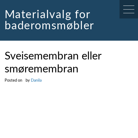
Skip
to
Materialvalg for
content
baderomsmøbler
Sveisemembran eller
smøremembran
Posted on
by
Danila