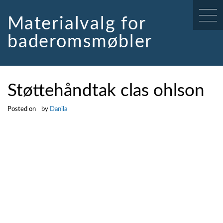
Skip
to
Materialvalg for
content
baderomsmøbler
Støttehåndtak clas ohlson
Posted on
by
Danila