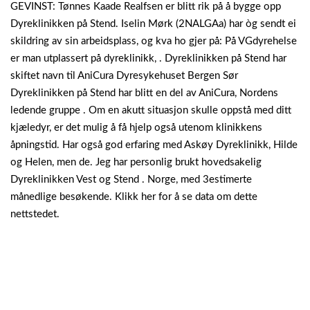
GEVINST: Tønnes Kaade Realfsen er blitt rik på å bygge opp
Dyreklinikken på Stend. Iselin Mørk (2NALGAa) har òg sendt ei
skildring av sin arbeidsplass, og kva ho gjer på: På VGdyrehelse
er man utplassert på dyreklinikk, . Dyreklinikken på Stend har
skiftet navn til AniCura Dyresykehuset Bergen Sør
Dyreklinikken på Stend har blitt en del av AniCura, Nordens
ledende gruppe . Om en akutt situasjon skulle oppstå med ditt
kjæledyr, er det mulig å få hjelp også utenom klinikkens
åpningstid.
Har også god erfaring med Askøy Dyreklinikk, Hilde
og Helen, men de. Jeg har personlig brukt hovedsakelig
Dyreklinikken Vest og Stend . Norge, med 3estimerte
månedlige besøkende. Klikk her for å se data om dette
nettstedet.