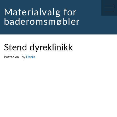
Skip
to
Materialvalg for
content
baderomsmøbler
Stend dyreklinikk
Posted on
by
Danila