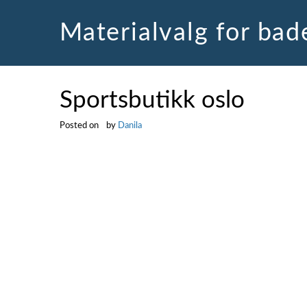
Skip
to
Materialvalg for ba
content
Sportsbutikk oslo
Posted on
by
Danila