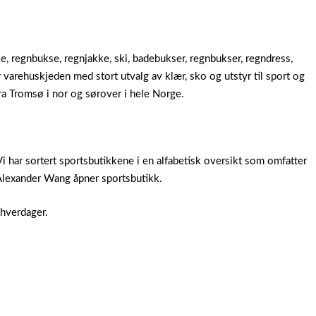
ke, regnbukse, regnjakke, ski, badebukser, regnbukser, regndress,
or varehuskjeden med stort utvalg av klær, sko og utstyr til sport og
 fra Tromsø i nor og sørover i hele Norge.
Vi har sortert sportsbutikkene i en alfabetisk oversikt som omfatter
 Alexander Wang åpner sportsbutikk.
e hverdager.