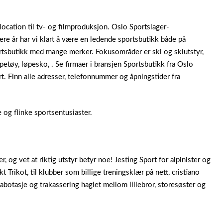
cation til tv- og filmproduksjon. Oslo Sportslager-
lere år har vi klart å være en ledende sportsbutikk både på
ortsbutikk med mange merker. Fokusområder er ski og skiutstyr,
øpetøy, løpesko, .
Se firmaer i bransjen Sportsbutikk fra Oslo
t. Finn alle adresser, telefonnummer og åpningstider fra
og flinke sportsentusiaster.
 og vet at riktig utstyr betyr noe! Jesting Sport for alpinister og
kt Trikot, til klubber som billige treningsklær på nett, cristiano
abotasje og trakassering haglet mellom lillebror, storesøster og