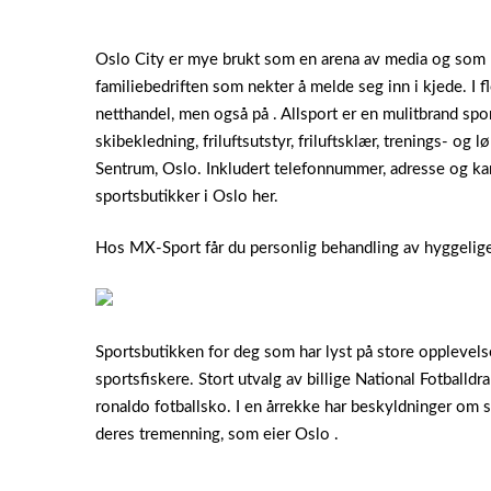
Oslo City er mye brukt som en arena av media og som lo
familiebedriften som nekter å melde seg inn i kjede. I f
netthandel, men også på . Allsport er en mulitbrand sp
skibekledning, friluftsutstyr, friluftsklær, trenings- og l
Sentrum, Oslo. Inkludert telefonnummer, adresse og kar
sportsbutikker i Oslo her.
Hos MX-Sport får du personlig behandling av hyggelige 
Sportsbutikken for deg som har lyst på store opplevelser,
sportsfiskere. Stort utvalg av billige National Fotballdra
ronaldo fotballsko. I en årrekke har beskyldninger om s
deres tremenning, som eier Oslo .