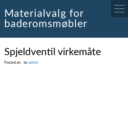
Skip
to
Materialvalg for
content
baderomsmøbler
Spjeldventil virkemåte
Posted on
by
admin