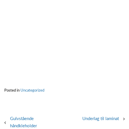
Posted in
Uncategorized
Post
Gulvstående
Underlag til laminat
håndkleholder
navigation