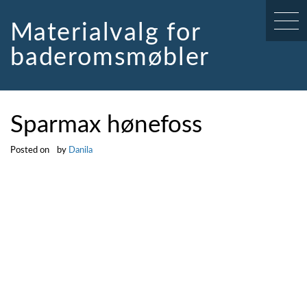
Skip
to
Materialvalg for
content
baderomsmøbler
Sparmax hønefoss
Posted on
by
Danila