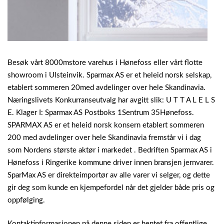
Besøk vårt 8000mstore varehus i Hønefoss eller vårt flotte
showroom i Ulsteinvik. Sparmax AS er et heleid norsk selskap,
etablert sommeren 20med avdelinger over hele Skandinavia.
Næringslivets Konkurranseutvalg har avgitt slik: U T T A L E L S
E. Klager I: Sparmax AS Postboks 1Sentrum 35Hønefoss.
SPARMAX AS er et heleid norsk konsern etablert sommeren
200 med avdelinger over hele Skandinavia fremstår vi i dag
som Nordens største aktør i markedet . Bedriften Sparmax AS i
Hønefoss i Ringerike kommune driver innen bransjen jernvarer.
SparMax AS er direkteimportør av alle varer vi selger, og dette
gir deg som kunde en kjempefordel når det gjelder både pris og
oppfølging.
Kontaktinformasjonen på denne siden er hentet fra offentlige