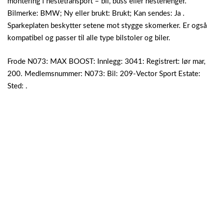
montering i hestetransport – bil, buss eller hestehenger.
Bilmerke: BMW; Ny eller brukt: Brukt; Kan sendes: Ja .
Sparkeplaten beskytter setene mot stygge skomerker. Er også
kompatibel og passer til alle type bilstoler og biler.
Frode N073: MAX BOOST: Innlegg: 3041: Registrert: lør mar,
200. Medlemsnummer: N073: Bil: 209-Vector Sport Estate:
Sted: .