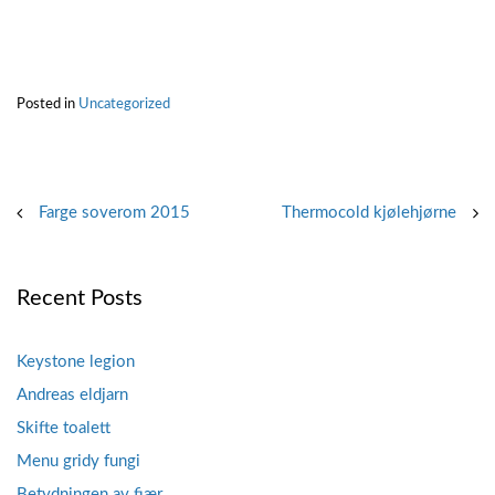
Posted in
Uncategorized
Post
Farge soverom 2015
Thermocold kjølehjørne
navigation
Recent Posts
Keystone legion
Andreas eldjarn
Skifte toalett
Menu gridy fungi
Betydningen av fjær