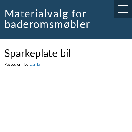
Skip
to
Materialvalg for
content
baderomsmøbler
Sparkeplate bil
Posted on
by
Danila