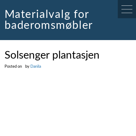
Skip
to
Materialvalg for
content
baderomsmøbler
Solsenger plantasjen
Posted on
by
Danila