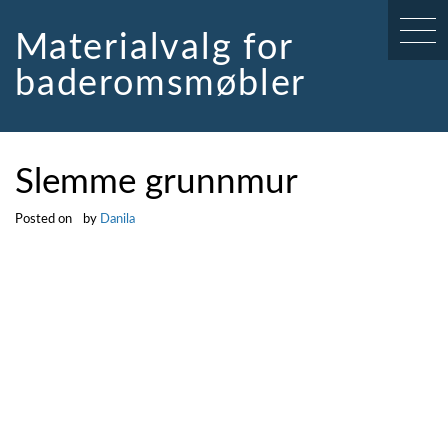
Skip
to
Materialvalg for
content
baderomsmøbler
Slemme grunnmur
Posted on
by
Danila