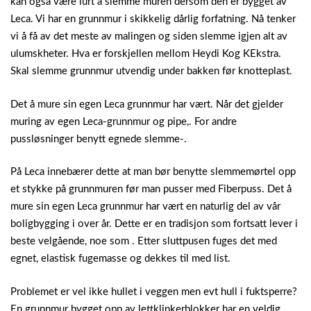
kan også være lurt å slemme muren dersom den er bygget av
Leca. Vi har en grunnmur i skikkelig dårlig forfatning. Nå tenker
vi å få av det meste av malingen og siden slemme igjen alt av
ulumskheter. Hva er forskjellen mellom Heydi Kog KEkstra.
Skal slemme grunnmur utvendig under bakken før knotteplast.
Det å mure sin egen Leca grunnmur har vært. Når det gjelder
muring av egen Leca-grunnmur og pipe,. For andre
pussløsninger benytt egnede slemme-.
På Leca innebærer dette at man bør benytte slemmemørtel opp
et stykke på grunnmuren før man pusser med Fiberpuss. Det å
mure sin egen Leca grunnmur har vært en naturlig del av vår
boligbygging i over år. Dette er en tradisjon som fortsatt lever i
beste velgående, noe som . Etter sluttpusen fuges det med
egnet, elastisk fugemasse og dekkes til med list.
Problemet er vel ikke hullet i veggen men evt hull i fuktsperre?
En grunnmur bygget opp av lettklinkerblokker har en veldig