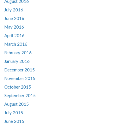
August 2016
July 2016
June 2016
May 2016
April 2016
March 2016
February 2016
January 2016
December 2015
November 2015
October 2015
September 2015
August 2015
July 2015
June 2015