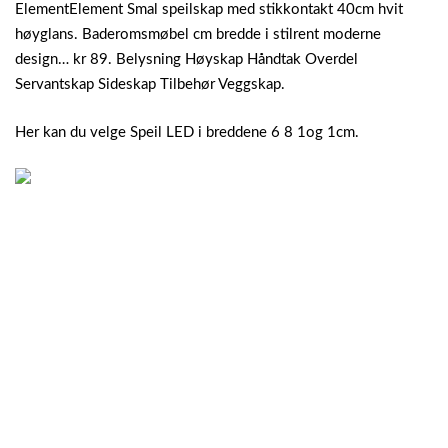
ElementElement Smal speilskap med stikkontakt 40cm hvit
høyglans. Baderomsmøbel cm bredde i stilrent moderne
design… kr 89. Belysning Høyskap Håndtak Overdel
Servantskap Sideskap Tilbehør Veggskap.
Her kan du velge Speil LED i breddene 6 8 1og 1cm.