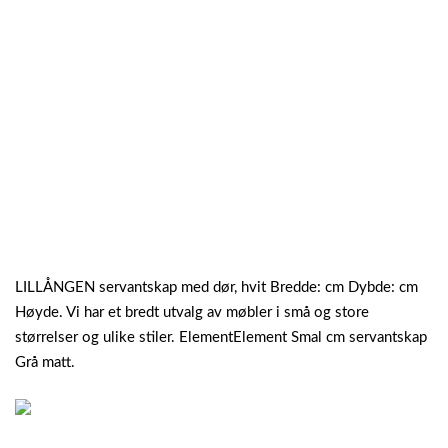
LILLÅNGEN servantskap med dør, hvit Bredde: cm Dybde: cm
Høyde. Vi har et bredt utvalg av møbler i små og store
størrelser og ulike stiler. ElementElement Smal cm servantskap
Grå matt.