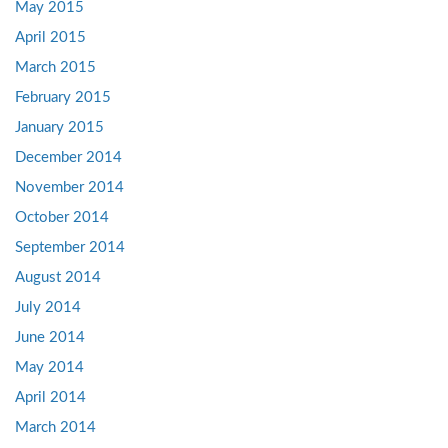
May 2015
April 2015
March 2015
February 2015
January 2015
December 2014
November 2014
October 2014
September 2014
August 2014
July 2014
June 2014
May 2014
April 2014
March 2014