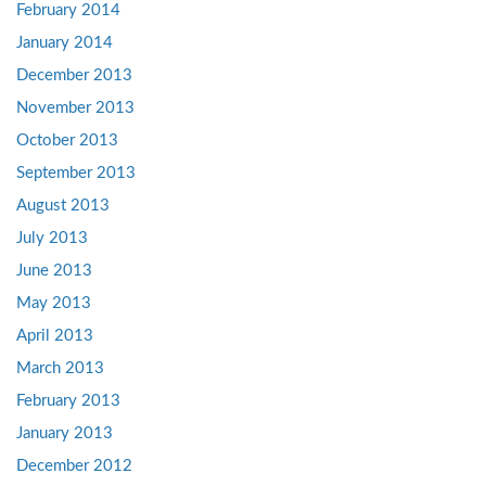
February 2014
January 2014
December 2013
November 2013
October 2013
September 2013
August 2013
July 2013
June 2013
May 2013
April 2013
March 2013
February 2013
January 2013
December 2012