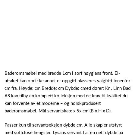
Baderomsmøbel med bredde 1cm i sort høyglans front. El-
uttaket kan om ikke annet er oppgitt plasseres valgfritt innenfor
cm fra. Høyde: cm Bredde: cm Dybde: cmed dører: Kr . Linn Bad
AS kan tilby en komplett kolleksjon med de krav til kvalitet du
kan forvente av et moderne – og norskprodusert
baderomsmøbel. Mål servantskap: x 5x cm (B x H x D).
Passer kun til servantseksjon dybde cm. Alle skap er utstyrt
med softclose hengsler. Lysans servant har en nett dybde på