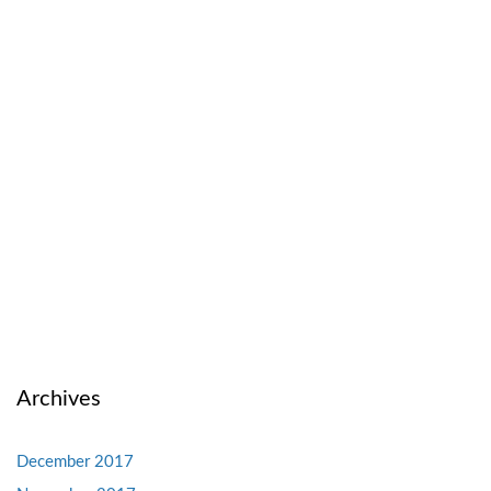
Archives
December 2017