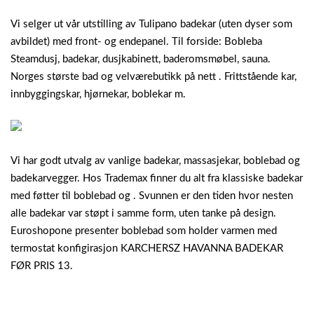
Vi selger ut vår utstilling av Tulipano badekar (uten dyser som
avbildet) med front- og endepanel. Til forside: Bobleba
Steamdusj, badekar, dusjkabinett, baderomsmøbel, sauna.
Norges største bad og velværebutikk på nett . Frittstående kar,
innbyggingskar, hjørnekar, boblekar m.
Vi har godt utvalg av vanlige badekar, massasjekar, boblebad og
badekarvegger. Hos Trademax finner du alt fra klassiske badekar
med føtter til boblebad og . Svunnen er den tiden hvor nesten
alle badekar var støpt i samme form, uten tanke på design.
Euroshopone presenter boblebad som holder varmen med
termostat konfigirasjon KARCHERSZ HAVANNA BADEKAR
FØR PRIS 13.