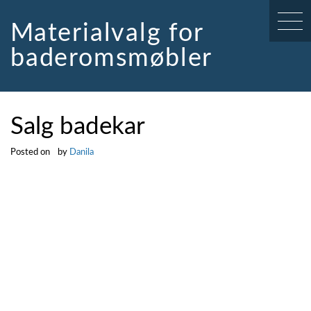
Skip
to
Materialvalg for
content
baderomsmøbler
Salg badekar
Posted on
by
Danila