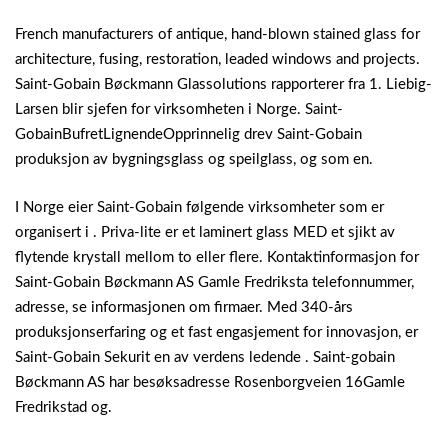
French manufacturers of antique, hand-blown stained glass for
architecture, fusing, restoration, leaded windows and projects.
Saint-Gobain Bøckmann Glassolutions rapporterer fra 1. Liebig-
Larsen blir sjefen for virksomheten i Norge. Saint-
GobainBufretLignendeOpprinnelig drev Saint-Gobain
produksjon av bygningsglass og speilglass, og som en.
I Norge eier Saint-Gobain følgende virksomheter som er
organisert i . Priva-lite er et laminert glass MED et sjikt av
flytende krystall mellom to eller flere. Kontaktinformasjon for
Saint-Gobain Bøckmann AS Gamle Fredriksta telefonnummer,
adresse, se informasjonen om firmaer. Med 340-års
produksjonserfaring og et fast engasjement for innovasjon, er
Saint-Gobain Sekurit en av verdens ledende . Saint-gobain
Bøckmann AS har besøksadresse Rosenborgveien 16Gamle
Fredrikstad og.