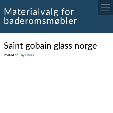
Skip
to
Materialvalg for
content
baderomsmøbler
Saint gobain glass norge
Posted on
by
Danila