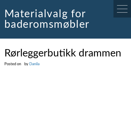
Skip
to
Materialvalg for
content
baderomsmøbler
Rørleggerbutikk drammen
Posted on
by
Danila