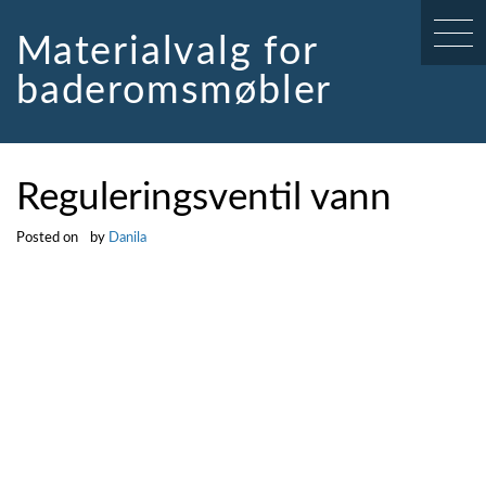
Skip
to
Materialvalg for
content
baderomsmøbler
Reguleringsventil vann
Posted on
by
Danila