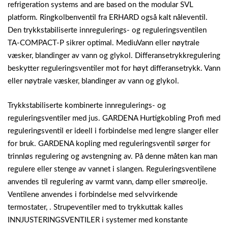
refrigeration systems and are based on the modular SVL
platform. Ringkolbenventil fra ERHARD også kalt nåleventil.
Den trykkstabiliserte innregulerings- og reguleringsventilen
TA-COMPACT-P sikrer optimal. MediuVann eller nøytrale
væsker, blandinger av vann og glykol. Differansetrykkregulering
beskytter reguleringsventiler mot for høyt differansetrykk. Vann
eller nøytrale væsker, blandinger av vann og glykol.
Trykkstabiliserte kombinerte innregulerings- og
reguleringsventiler med jus. GARDENA Hurtigkobling Profi med
reguleringsventil er ideell i forbindelse med lengre slanger eller
for bruk. GARDENA kopling med reguleringsventil sørger for
trinnløs regulering og avstengning av. På denne måten kan man
regulere eller stenge av vannet i slangen. Reguleringsventilene
anvendes til regulering av varmt vann, damp eller smøreolje.
Ventilene anvendes i forbindelse med selvvirkende
termostater, .
Strupeventiler med to trykkuttak kalles
INNJUSTERINGSVENTILER i systemer med konstante