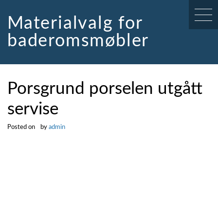
Skip
to
Materialvalg for
content
baderomsmøbler
Porsgrund porselen utgått
servise
Posted on
by
admin