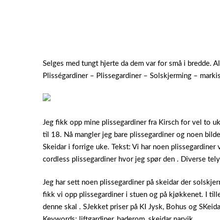
Selges med tungt hjerte da dem var for små i bredde. A
Plisségardiner – Plissegardiner – Solskjerming – mark
Jeg fikk opp mine plissegardiner fra Kirsch for vel to u
til 18. Nå mangler jeg bare plissegardiner og noen bilder
Skeidar i forrige uke. Tekst: Vi har noen plissegardiner
cordless plissegardiner hvor jeg spør den . Diverse te
Jeg har sett noen plissegardiner på skeidar der solskjer
fikk vi opp plissegardiner i stuen og på kjøkkenet. I til
denne skal . SJekket priser på KI Jysk, Bohus og SKeida
Keywords: liftgardiner, baderom, skeidar narvik.