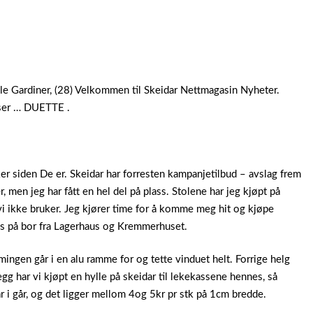
lle Gardiner, (28) Velkommen til Skeidar Nettmagasin Nyheter.
iser … DUETTE .
ker siden De er. Skeidar har forresten kampanjetilbud – avslag frem
, men jeg har fått en hel del på plass. Stolene har jeg kjøpt på
 vi ikke bruker. Jeg kjører time for å komme meg hit og kjøpe
lys på bor fra Lagerhaus og Kremmerhuset.
mingen går i en alu ramme for og tette vinduet helt. Forrige helg
legg har vi kjøpt en hylle på skeidar til lekekassene hennes, så
r i går, og det ligger mellom 4og 5kr pr stk på 1cm bredde.