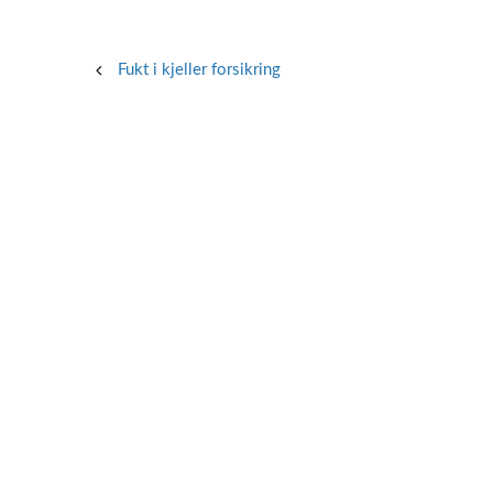
Post
Fukt i kjeller forsikring
navigation