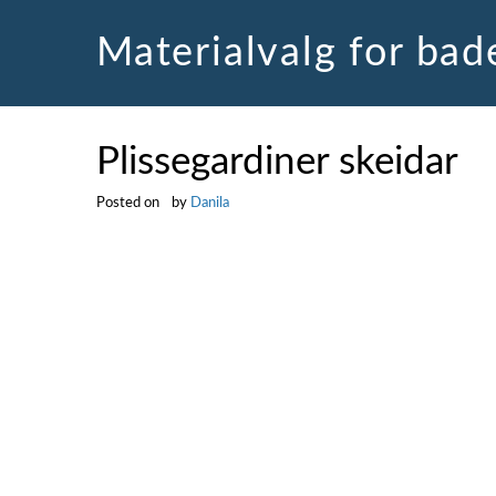
Skip
to
Materialvalg for ba
content
Plissegardiner skeidar
Posted on
by
Danila