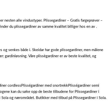
er nesten alle vindustyper. Plissegardiner – Gratis fargeprøver –
 finder du plissegardiner av samme kvalitet billiger hos en av .
es og senkes både i. Skeidar har gode plissegardiner, men målene
er: gardinløsning. Våre plissègardiner er av beste kvalitet, og
rdiner cordlessPlisségardiner med snortrekkPlisségardiner semi
ogene kan du søke opp de beste tilbudene for Plissegardiner i
i Sola og nærområdet. Butikker med tilbud på Plissegardiner i Sola.