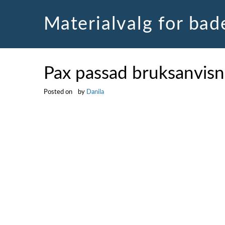
Skip
to
Materialvalg for ba
content
Pax passad bruksanvisn
Posted on
by
Danila