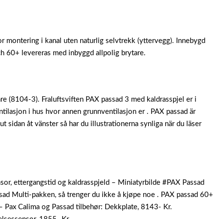
 montering i kanal uten naturlig selvtrekk (yttervegg). Innebygd
h 60+ levereras med inbyggd allpolig brytare.
tare (8104-3). Fraluftsviften PAX passad 3 med kaldrasspjel er i
ilasjon i hus hvor annen grunnventilasjon er . PAX passad är
 ut sidan åt vänster så har du illustrationerna synliga när du läser
r, ettergangstid og kaldrasspjeld – Miniatyrbilde #PAX Passad
sad Multi-pakken, så trenger du ikke å kjøpe noe . PAX passad 60+
 – Pax Calima og Passad tilbehør: Dekkplate, 8143- Kr.