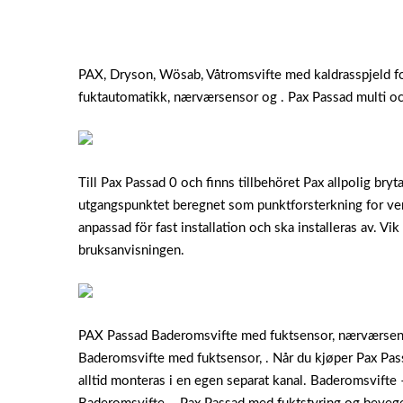
PAX, Dryson, Wösab, Våtromsvifte med kaldrasspjeld for
fuktautomatikk, nærværsensor og . Pax Passad multi oc
Till Pax Passad 0 och finns tillbehöret Pax allpolig bry
utgangspunktet beregnet som punktforsterkning for vent
anpassad för fast installation och ska installeras av. Vik
bruksanvisningen.
PAX Passad Baderomsvifte med fuktsensor, nærværsenso
Baderomsvifte med fuktsensor, . Når du kjøper Pax Pas
alltid monteras i en egen separat kanal. Baderomsvifte