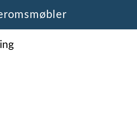
deromsmøbler
ing