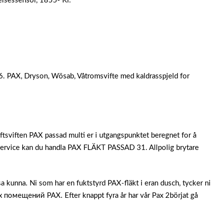
lsessensor, 1855- Kr.
6.
PAX, Dryson, Wösab, Våtromsvifte med kaldrasspjeld for
uftsviften PAX passad multi er i utgangspunktet beregnet for å
lservice kan du handla PAX FLÄKT PASSAD 31. Allpolig brytare
a kunna. Ni som har en fuktstyrd PAX-fläkt i eran dusch, tycker ni
омещений PAX. Efter knappt fyra år har vår Pax 2börjat gå