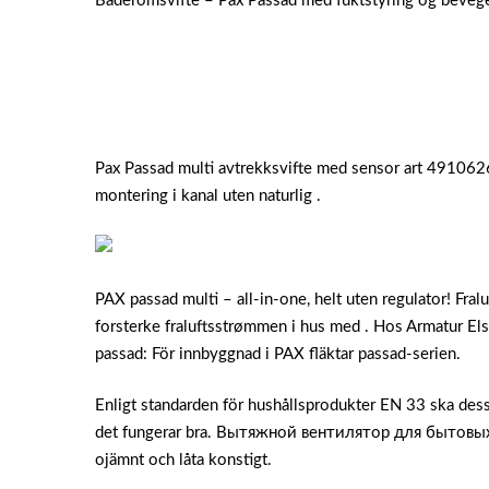
Baderomsvifte – Pax Passad med fuktstyring og bevege
Pax Passad multi avtrekksvifte med sensor art 491062
montering i kanal uten naturlig .
PAX passad multi – all-in-one, helt uten regulator! Fral
forsterke fraluftsstrømmen i hus med . Hos Armatur E
passad: För innbyggnad i PAX fläktar passad-serien.
Enligt standarden för hushållsprodukter EN 33 ska dess
det fungerar bra. Вытяжной вентилятор для бытовых п
ojämnt och låta konstigt.