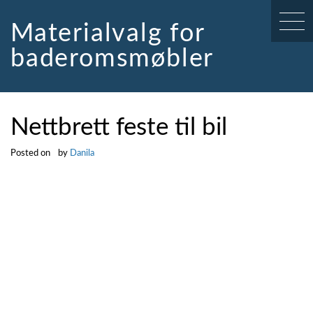
Skip
to
Materialvalg for
content
baderomsmøbler
Nettbrett feste til bil
Posted on
by
Danila