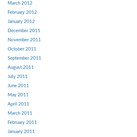
March 2012
February 2012
January 2012
December 2011
November 2011
October 2011
September 2011
August 2011
July 2011
June 2011
May 2011
April 2011
March 2011
February 2011
January 2011