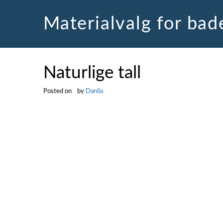
Skip
to
Materialvalg for ba
content
Naturlige tall
Posted on
by
Danila