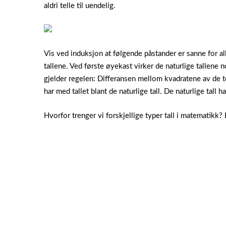
aldri telle til uendelig.
Vis ved induksjon at følgende påstander er sanne for all
tallene. Ved første øyekast virker de naturlige tallene n
gjelder regelen: Differansen mellom kvadratene av de to
har med tallet blant de naturlige tall. De naturlige tall 
Hvorfor trenger vi forskjellige typer tall i matematikk? He