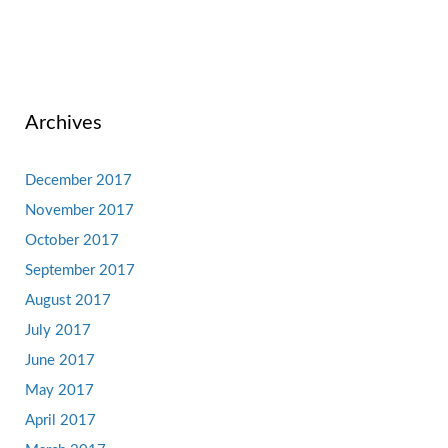
Archives
December 2017
November 2017
October 2017
September 2017
August 2017
July 2017
June 2017
May 2017
April 2017