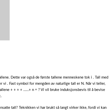
allene. Dette var også de første tallene menneskene tok i . Tall med
 vi . Fast symbol for mengden av naturlige tall er N. Når vi teller,
allene + + + + ……+ n = ? Vi vil bruke induksjonsbevis til å bevise
:.
ensatte tall? Teknikken vi har brukt så langt virker ikke, fordi vi kan