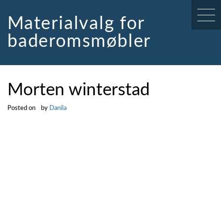
Skip
to
Materialvalg for
content
baderomsmøbler
Morten winterstad
Posted on
by
Danila