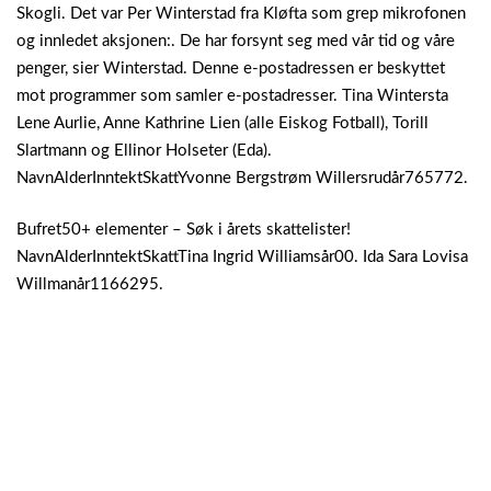
Skogli. Det var Per Winterstad fra Kløfta som grep mikrofonen
og innledet aksjonen:. De har forsynt seg med vår tid og våre
penger, sier Winterstad. Denne e-postadressen er beskyttet
mot programmer som samler e-postadresser. Tina Wintersta
Lene Aurlie, Anne Kathrine Lien (alle Eiskog Fotball), Torill
Slartmann og Ellinor Holseter (Eda).
NavnAlderInntektSkattYvonne Bergstrøm Willersrudår765772.
Bufret50+ elementer – Søk i årets skattelister!
NavnAlderInntektSkattTina Ingrid Williamsår00. Ida Sara Lovisa
Willmanår1166295.