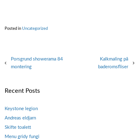
Posted in
Uncategorized
Post
Porsgrund showerama 84
Kalkmaling på
montering
baderomsfliser
navigation
Recent Posts
Keystone legion
Andreas eldjarn
Skifte toalett
Menu gridy fungi