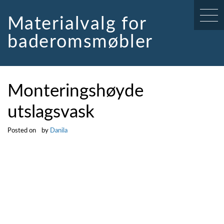
Skip
to
Materialvalg for
content
baderomsmøbler
Monteringshøyde
utslagsvask
Posted on
by
Danila