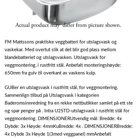
FM Mattssons praktiske veggbatteri for utslagsvask og
vaskekar. Med overtut slik at det blir god plass mellom
blandebatteriet og utslagsvasken. Utslagsvask for
veggmontering, i rustfritt stål. Anbefalt monteringshøyde:
650mm fra gulv til overkant av vaskens kulp.
GUBer en utslagsvask i rustfritt stål, for veggmontering.
Sammenlign tilbud på Utslagsvask i kategorien
Baderomsinnredning fra en rekke nettbutikker samlet på ett ste
og spar penger på . Intra U2STD-utslagsvask i rustfritt stål for
veggmontering. DIMENSJONERUtvendig mål: Bredde: 4x
Dybde: 3x Høyde: 4mmKuBredde: 4x . DIMENSJONERBredde:
4x Dybde 3x Høyde 1(3med veggpanel) mmAnbefalt