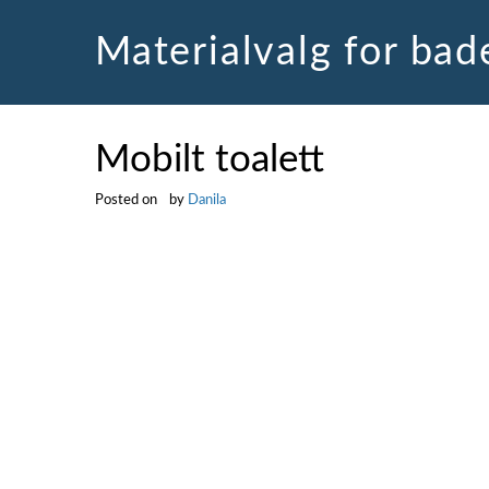
Skip
to
Materialvalg for ba
content
Mobilt toalett
Posted on
by
Danila