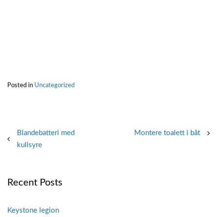
Posted in
Uncategorized
Post
Blandebatteri med
Montere toalett i båt
kullsyre
navigation
Recent Posts
Keystone legion