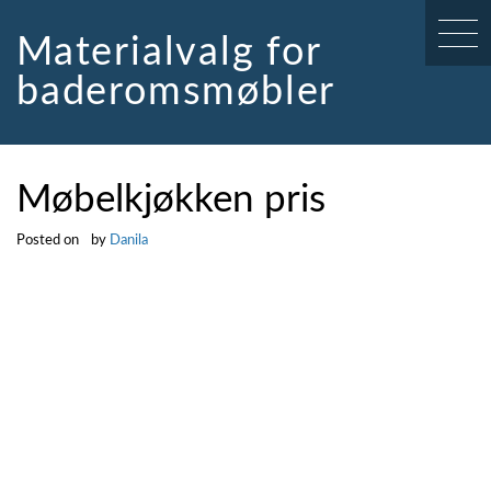
Skip
to
Materialvalg for
content
baderomsmøbler
Møbelkjøkken pris
Posted on
by
Danila