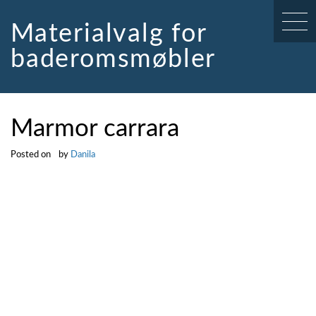
Skip
to
Materialvalg for
content
baderomsmøbler
Marmor carrara
Posted on
by
Danila