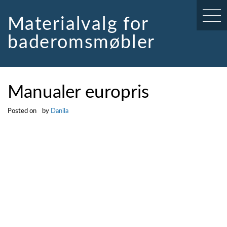
Skip
to
Materialvalg for
content
baderomsmøbler
Manualer europris
Posted on
by
Danila