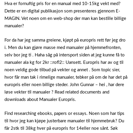
Hva er fornuftig pris for en manual med 10-15kg vekt med?
Dette er en digital publikasjon som presenteres gjennom E-
MAGIN. Vet noen om en web-shop der man kan bestille billige
manualer?
For da har jeg samma greiene, kjøpt på europris rett før jeg dro
i.
Men du kan gjøre masse med manualer på hjemmefronten,
selv bor jeg ti . Haha såg på intersport siden at jeg kunne få to
manualer ala kg for 2kr ::rofl2:: Uansett. Europris har av og til
noen veldig gode tilbud på vekter og annet . Som topic sier,
hvor får man tak i rimelige manualer, tebker på om de har det på
europris eller noen billige steder. John Gunnar – hei , har dere
løse vekter til manualer ? Read related documents and
downloads about Manualer Europris.
Find researching ebooks, papers or essays. Noen som har tips
til hvor jeg kan kjøpe justerbare manualer til hjemmebruk? Du
får 2stk til 38kg hver på europris for 14eller noe sånt. Søk