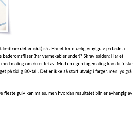
 her(bare det er rødt) så . Har et forferdelig vinylgulv på badet i
e baderomsfliser (har varmekabler under)? Skravlesiden: Har et
 med maling om du er lei av. Med en egen fugemaling kan du friske
 på tidlig 80-tall. Det er ikke så stort utvalg i farger, men lys grå
De fleste gulv kan males, men hvordan resultatet blir, er avhengig av