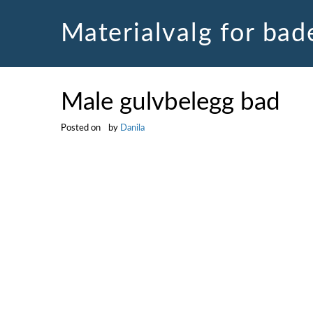
Skip
to
Materialvalg for ba
content
Male gulvbelegg bad
Posted on
by
Danila