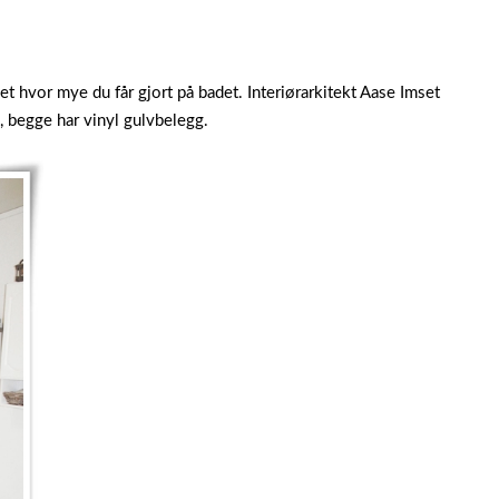
set hvor mye du får gjort på badet. Interiørarkitekt Aase Imset
t, begge har vinyl gulvbelegg.