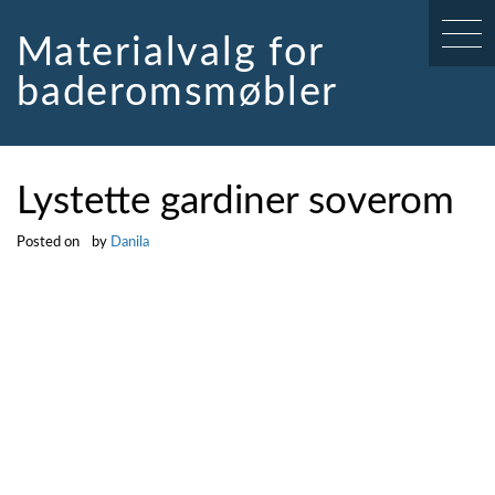
Skip
to
Materialvalg for
content
baderomsmøbler
Lystette gardiner soverom
Posted on
by
Danila