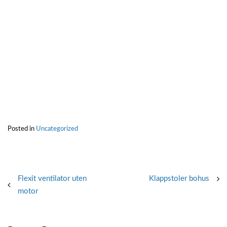
Posted in
Uncategorized
Post
Flexit ventilator uten
Klappstoler bohus
motor
navigation