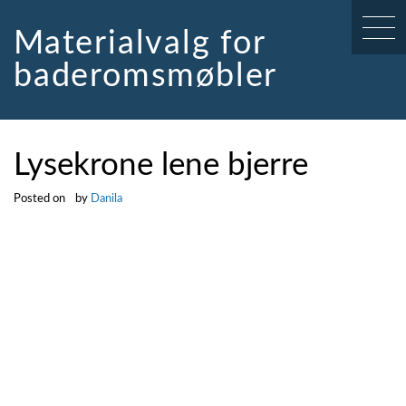
Skip
to
Materialvalg for
content
baderomsmøbler
Lysekrone lene bjerre
Posted on
by
Danila