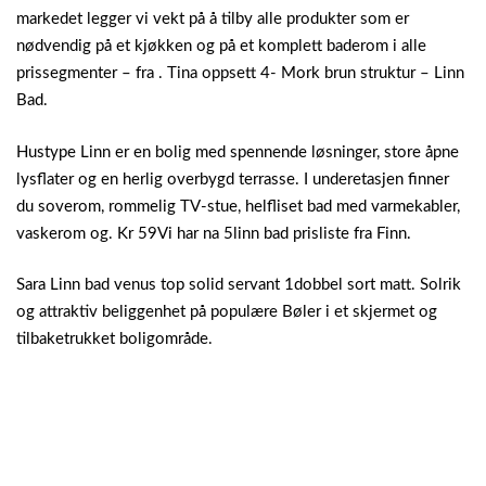
markedet legger vi vekt på å tilby alle produkter som er
nødvendig på et kjøkken og på et komplett baderom i alle
prissegmenter – fra .
Tina oppsett 4- Mork brun struktur – Linn
Bad.
Hustype Linn er en bolig med spennende løsninger, store åpne
lysflater og en herlig overbygd terrasse. I underetasjen finner
du soverom, rommelig TV-stue, helfliset bad med varmekabler,
vaskerom og. Kr 59Vi har na 5linn bad prisliste fra Finn.
Sara Linn bad venus top solid servant 1dobbel sort matt. Solrik
og attraktiv beliggenhet på populære Bøler i et skjermet og
tilbaketrukket boligområde.