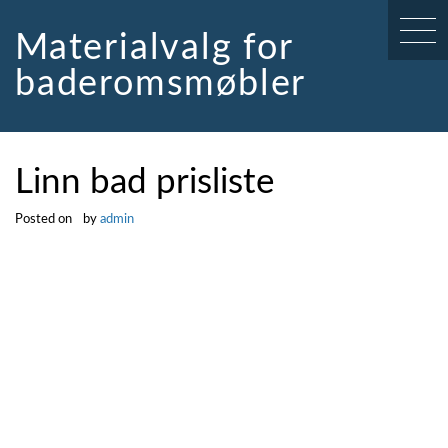
Skip
to
Materialvalg for
content
baderomsmøbler
Linn bad prisliste
Posted on
by
admin